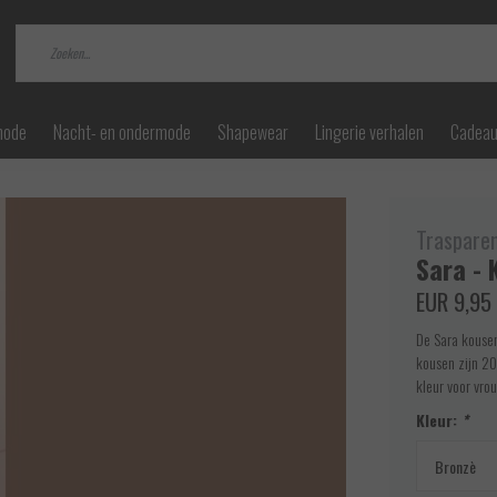
mode
Nacht- en ondermode
Shapewear
Lingerie verhalen
Cadea
Traspare
Sara - 
EUR 9,95
De Sara kousen
kousen zijn 20
kleur voor vro
Kleur:
*