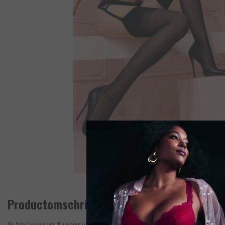
Productomschrijving
De Sara kousen van Trasparenze in Bronzè zijn zijdeachtige kousen met een versterkte 