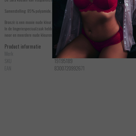
Samenstelling: 85% polyamide, 15% elastan.
Bronzè is een mooie nude kleur voor vrouwen met een lichtgetinte huid met warme ondert
In de lingeriespeciaalzaak hebben we testers, zodat je je perfecte nude kleur kunt uitzo
ivoor en meerdere nude kleuren. Kies je kleur en kies je maat. Mooi te combineren met j
Product informatie
Merk
Trasparenze
SKU
19T95189
EAN
8300720992671