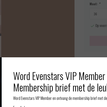
Maat:
*
Op voorr
Meer info
Toevoegen aan
Word Evenstars VIP Member 
Afbeelding vergroten
Membership brief met de leu
Gerelate
Word Evenstars VIP Member en ontvang de membership brief met de 
teen. De kousen zijn 20 denier.