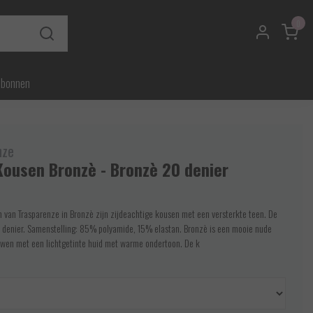
0
ubonnen
nze
Kousen Bronzè - Bronzè 20 denier
 van Trasparenze in Bronzè zijn zijdeachtige kousen met een versterkte teen. De
 denier. Samenstelling: 85% polyamide, 15% elastan. Bronzè is een mooie nude
uwen met een lichtgetinte huid met warme ondertoon. De k