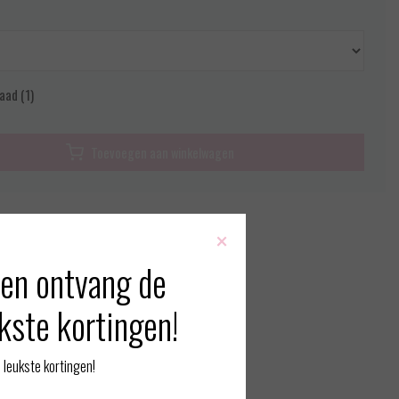
aad (1)
Toevoegen aan winkelwagen
rmatie?
Neem contact op over dit product
×
 vergelijking
en ontvang de
kste kortingen!
erde producten
leukste kortingen!