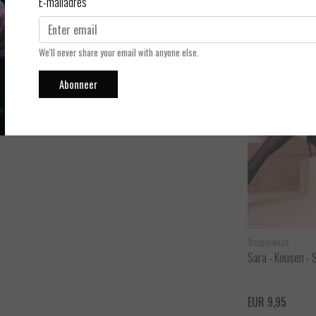
E-mailadres
oon. De kousen zijn in het echt wat lichter dan op de tekening.
We'll never share your email with anyone else.
eken. De kousen van Trasparenze zijn er in basis kleuren: zwart,
arretels.
Abonneer
Trasparenze
Sara - Kousen - 
EUR 9,95