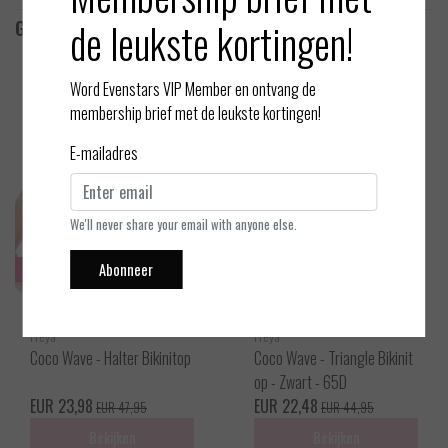
de leukste kortingen!
Gerelateerde producten
Word Evenstars VIP Member en ontvang de
membership brief met de leukste kortingen!
E-mailadres
We'll never share your email with anyone else.
Abonneer
Sale
Sale
Freya
Freya
Coco Wave - Halter Bikinitop
Coco Wave - Triangle Bikinit
op - Zwart - 65D
EUR 23,98
EUR 22,48
EUR 47,95
EUR 44,95
Bekijken
Bekijken