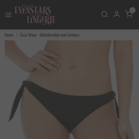
0
Home
Coco Wave - Bikinibroekje met strikjes
Vorige
Volgend