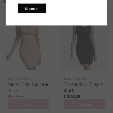
Gerelateerde producten
Abonneer
Magic Bodyfashion
Magic Bodyfashion
Tone Your Body - Corrigeren
Tone Your Body - Corrigeren
de jurk
de jurk
EUR 59,99
EUR 59,99
Bekijken
Bekijken