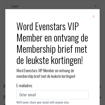
×
Maat:
*
Word Evenstars VIP
Member en ontvang de
Op voorraad (1)
Membership brief met
Toevoegen aan winkelwagen
de leukste kortingen!
Meer informatie?
Neem contact op over dit product
Word Evenstars VIP Member en ontvang de
membership brief met de leukste kortingen!
Toevoegen aan vergelijking
E-mailadres
Productomschrijving
Product informatie
We'll never share your email with anyone else.