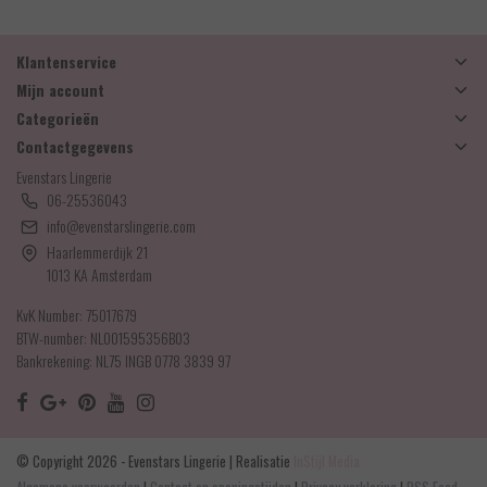
Klantenservice
Mijn account
Categorieën
Contactgegevens
Evenstars Lingerie
06-25536043
info@evenstarslingerie.com
Haarlemmerdijk 21
1013 KA Amsterdam
KvK Number: 75017679
BTW-number: NL001595356B03
Bankrekening: NL75 INGB 0778 3839 97
© Copyright 2026 - Evenstars Lingerie | Realisatie
InStijl Media