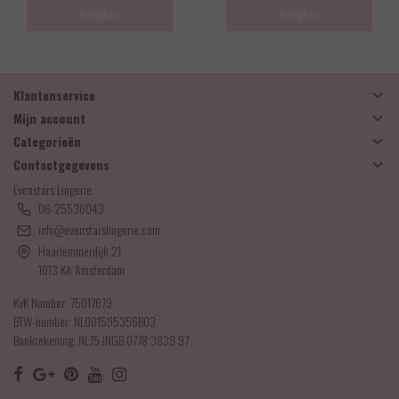
Bekijken
Bekijken
Klantenservice
Mijn account
Categorieën
Contactgegevens
Evenstars Lingerie
06-25536043
info@evenstarslingerie.com
Haarlemmerdijk 21
1013 KA Amsterdam
KvK Number: 75017679
BTW-number: NL001595356B03
Bankrekening: NL75 INGB 0778 3839 97