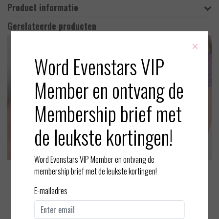
Product informatie
Gerelateerde producten
×
Word Evenstars VIP
Member en ontvang de
Membership brief met
de leukste kortingen!
Word Evenstars VIP Member en ontvang de
membership brief met de leukste kortingen!
Aubade
Aubade
Danse des Sens - Balconett
Danse des Sens - St. Tropez
E-mailadres
e BH
short
EUR 100,00
EUR 65,00