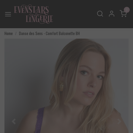
0
Home
Danse des Sens - Comfort Balconette BH
Vorige
Volgend