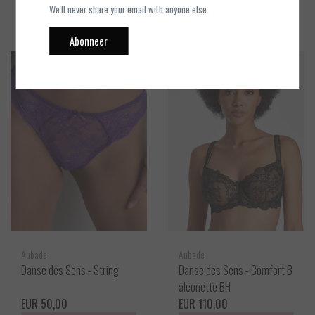
We'll never share your email with anyone else.
Bekijken
Bekijken
Abonneer
Aubade
Aubade
Danse des Sens - String
Danse des Sens - Comfort B
alconette BH
EUR 50,00
EUR 110,00