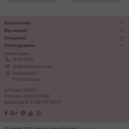
Klantenservice
Mijn account
Categorieën
Contactgegevens
Evenstars Lingerie
06-25536043
info@evenstarslingerie.com
Haarlemmerdijk 21
1013 KA Amsterdam
KvK Number: 75017679
BTW-number: NL001595356B03
Bankrekening: NL75 INGB 0778 3839 97
© Copyright 2026 - Evenstars Lingerie | Realisatie
InStijl Media