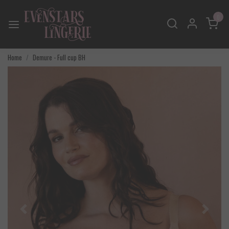
0
Home
Demure - Full cup BH
Vorige
Volgend