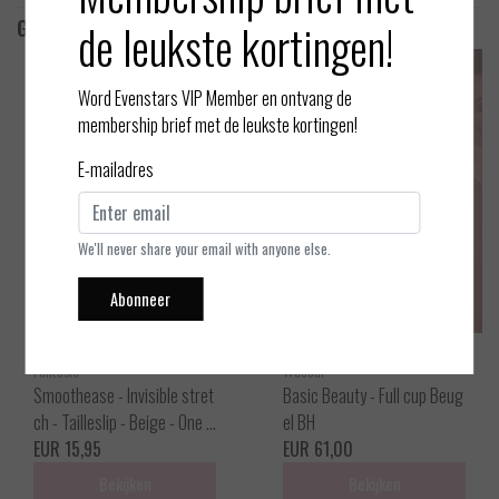
de leukste kortingen!
Gerelateerde producten
Word Evenstars VIP Member en ontvang de
membership brief met de leukste kortingen!
E-mailadres
We'll never share your email with anyone else.
Abonneer
Fantasie
Wacoal
Smoothease - Invisible stret
Basic Beauty - Full cup Beug
ch - Tailleslip - Beige - One s
el BH
ize
EUR 15,95
EUR 61,00
Bekijken
Bekijken