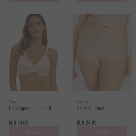
Wacoal
ten Cate
Back Appeal - Full cup BH
Secrets - Short
EUR 74,00
EUR 24,99
Bekijken
Bekijken