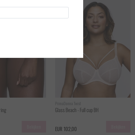
PrimaDonna Twist
ring
Glass Beach - Full cup BH
Bekijken
Bekijken
EUR 102,00