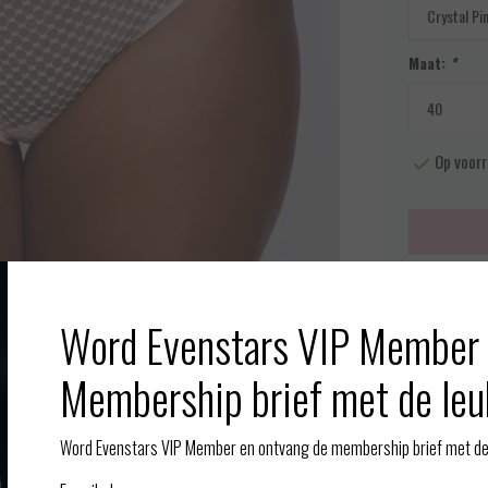
Maat:
*
Op voorr
Meer info
Word Evenstars VIP Member 
Afbeelding vergroten
Toevoegen aan
Membership brief met de leu
Gerelate
Word Evenstars VIP Member en ontvang de membership brief met de 
goten. Combineer met de Glas Beach BH.