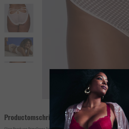
Productomschrijving
Glass Beach van PrimaDonna Twist is geïnspireerd op de Parijse cabarets en zit als ge