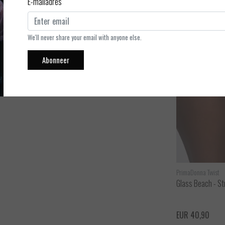
E-mailadres
ng.
We'll never share your email with anyone else.
Abonneer
PrimaDonna Twist
Glass Beach - St
EUR 40,90