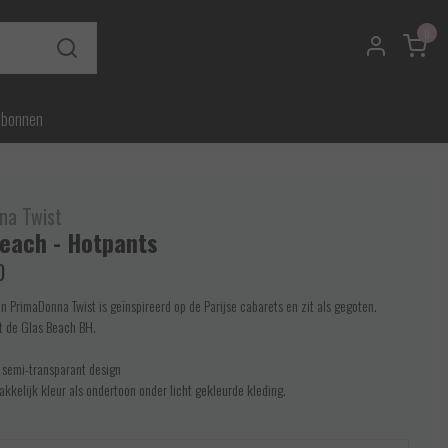
0
ubonnen
na Twist
Beach - Hotpants
0
n PrimaDonna Twist is geïnspireerd op de Parijse cabarets en zit als gegoten.
 de Glas Beach BH.
n semi-transparant design
kkelijk kleur als ondertoon onder licht gekleurde kleding.