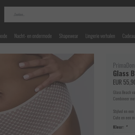
mode
Nacht- en ondermode
Shapewear
Lingerie verhalen
Cadea
PrimaDon
Glass 
EUR 55,9
Glass Beach va
Combineer met
Stijlvol en ee
Cute en een ma
Kleur:
*