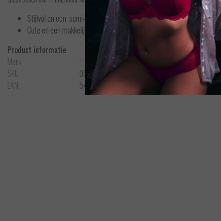
Stijlvol en een semi-transparant design
Cute en een makkelijk kleur als ondertoon onder licht gekleurde kledi
Product informatie
Merk
PrimaDonna Twist
SKU
0542352CRP
EAN
540097759613488