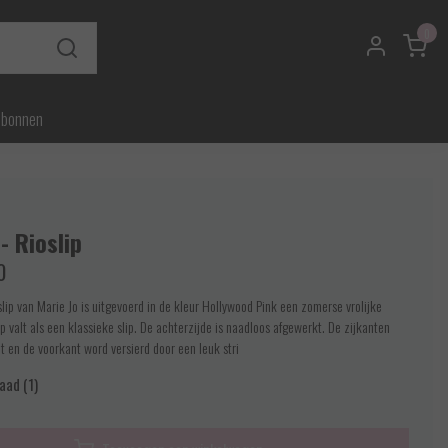
0
ubonnen
- Rioslip
0
lip van Marie Jo is uitgevoerd in de kleur Hollywood Pink een zomerse vrolijke
ip valt als een klassieke slip. De achterzijde is naadloos afgewerkt. De zijkanten
nt en de voorkant word versierd door een leuk stri
aad (1)