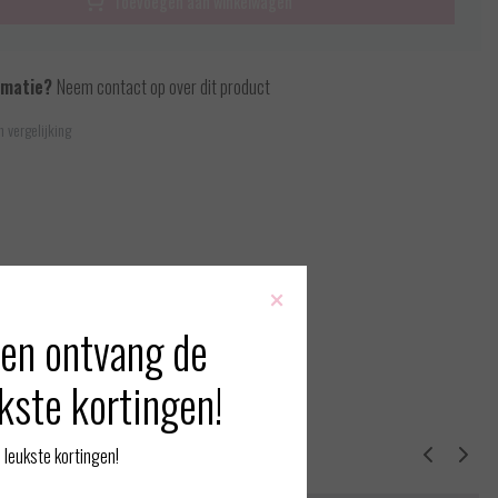
Toevoegen aan winkelwagen
rmatie?
Neem contact op over dit product
 vergelijking
×
en ontvang de
kste kortingen!
erde producten
leukste kortingen!