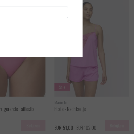
Sale
Marie Jo
rrigerende Tailleslip
Etoile - Nachtsetje
Bekijken
Bekijken
EUR 51,00
EUR 102,00