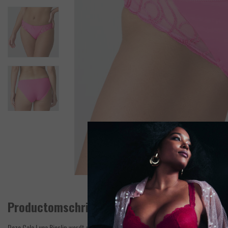
Productomschrijving
Deze Cala Luna Rioslip wordt uitsluitend samen met de Cala Luna BH verkocht en w