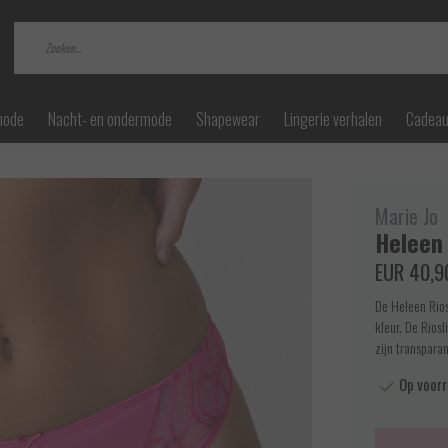
mode
Nacht- en ondermode
Shapewear
Lingerie verhalen
Cadea
Marie Jo
Heleen 
EUR 40,9
De Heleen Rios
kleur. De Riosl
zijn transpara
Op voorr