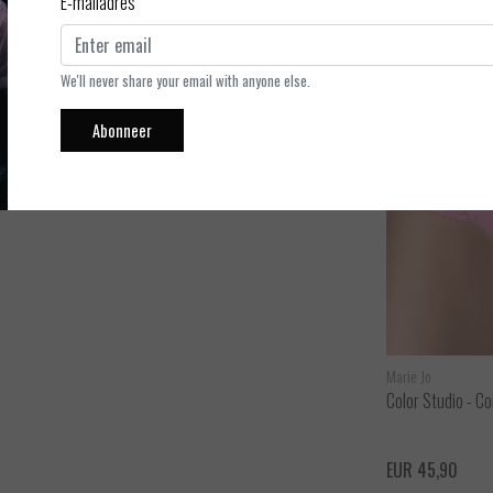
E-mailadres
ywood Pink een zomerse vrolijke kleur. De Rioslip valt als een
 voorkant word versierd door een leuk strikje.
We'll never share your email with anyone else.
Abonneer
Marie Jo
Marie Jo
Heleen - String
Color Studio - Co
ijken
Bekijken
EUR 40,90
EUR 45,90