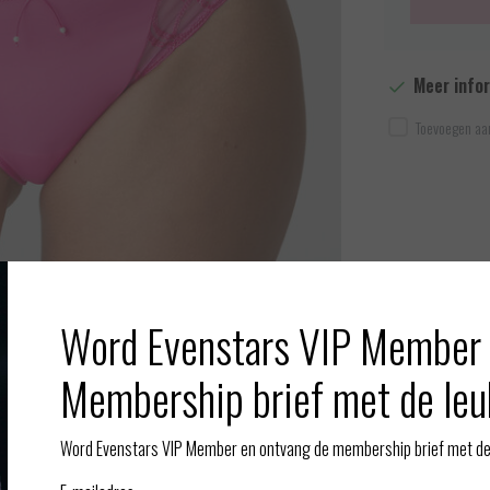
Meer info
Toevoegen aan
Word Evenstars VIP Member 
Afbeelding vergroten
Membership brief met de leu
Gerelate
Word Evenstars VIP Member en ontvang de membership brief met de 
eer geretourneerd aangenomen. zo kunnen wij al onze klanten