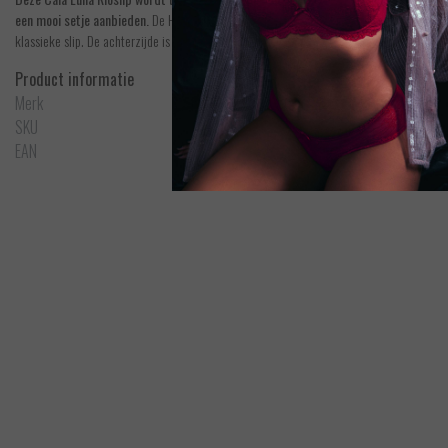
een mooi setje aanbieden.
De Heleen Rioslip van Marie Jo is uitgevoerd in de kleur Holl
klassieke slip. De achterzijde is naadloos afgewerkt. De zijkanten zijn transparant en de
Product informatie
Merk
Marie Jo
SKU
0502860HWP
EAN
5400977583448
Marie Jo
Heleen - Heart Shape BH
Bek
EUR 91,90