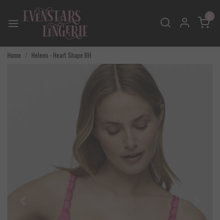
0
Home
Heleen - Heart Shape BH
Vorige
Volgend