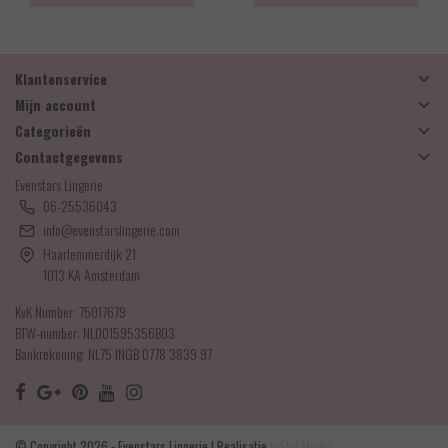
Klantenservice
Mijn account
Categorieën
Contactgegevens
Evenstars Lingerie
06-25536043
info@evenstarslingerie.com
Haarlemmerdijk 21
1013 KA Amsterdam
KvK Number: 75017679
BTW-number: NL001595356B03
Bankrekening: NL75 INGB 0778 3839 97
© Copyright 2026 - Evenstars Lingerie | Realisatie
InStijl Media