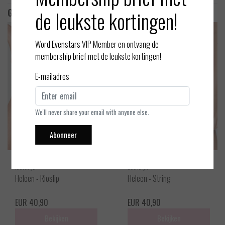
de leukste kortingen!
Gerelateerde producten
Word Evenstars VIP Member en ontvang de
membership brief met de leukste kortingen!
E-mailadres
We'll never share your email with anyone else.
Abonneer
Marie Jo
Marie Jo
Heleen - Rioslip
Heleen - String
EUR 40,90
EUR 40,90
Bekijken
Bekijken