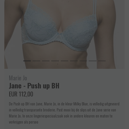
Marie Jo
Jane - Push up BH
EUR 112,00
De Push up BH van Jane, Marie Jo, in de kleur Milky Blue, is volledig uitgevoerd
in volledig transparante broderie. Past mooi bij de slips uit de Jane serie van
Marie Jo. In onze lingeriespeciaalzaak ook in andere kleuren en maten te
verkrijgen als persoo