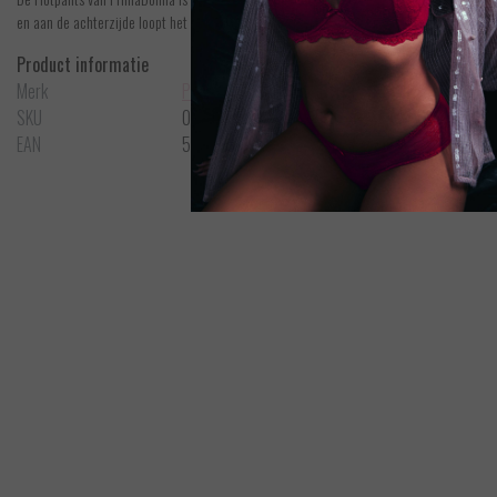
en aan de achterzijde loopt het kant verder tot over de billen.
Product informatie
Merk
PrimaDonna
SKU
0562127
EAN
540097714714588
onna
PrimaDonna
n - Hotpants
Madison - Rioslip
Bekijken
Bek
5,90
EUR 45,90