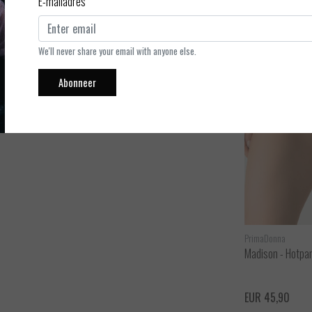
E-mailadres
We'll never share your email with anyone else.
Abonneer
PrimaDonna
PrimaDonna
Madison - Tailleslip
Madison - Ho
ijken
Bekijken
EUR 50,90
EUR 45,90