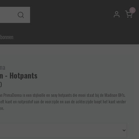
0
ubonnen
na
n - Hotpants
0
n PrimaDonna is een stijlvolle en sexy hotpants die mooi staat bij de Madison BH's.
eft kant en ruitjesstof aan de voorzijde en aan de achterzijde loopt het kant verder
en.