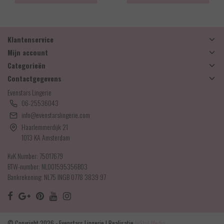
Klantenservice
Mijn account
Categorieën
Contactgegevens
Evenstars Lingerie
06-25536043
info@evenstarslingerie.com
Haarlemmerdijk 21
1013 KA Amsterdam
KvK Number: 75017679
BTW-number: NL001595356B03
Bankrekening: NL75 INGB 0778 3839 97
© Copyright 2026 - Evenstars Lingerie | Realisatie
InStijl Media