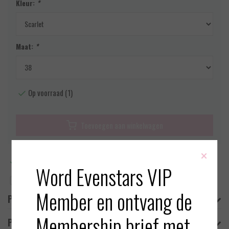
Kleur:
*
Maat:
*
Op voorraad (1)
Toevoegen aan winkelwagen
×
Meer informatie?
Neem contact op over dit product
Word Evenstars VIP
Toevoegen aan vergelijking
Member en ontvang de
Productomschrijving
Membership brief met
Product informatie