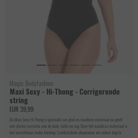
Magic Bodyfashion
Maxi Sexy - Hi-Thong - Corrigerende
string
EUR 39,99
De Maxi Sexy Hi-Thong is gemaakt van glad en naadloos materiaal en geeft
een sterke correctie aan de buik, taille en rug. Door het naadloze materiaal is
het onzichtbaar onder kleding. Comfortabele shapewear om iedere dag te