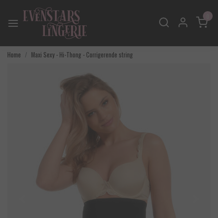
0
Home
Maxi Sexy - Hi-Thong - Corrigerende string
Vorige
Volgend