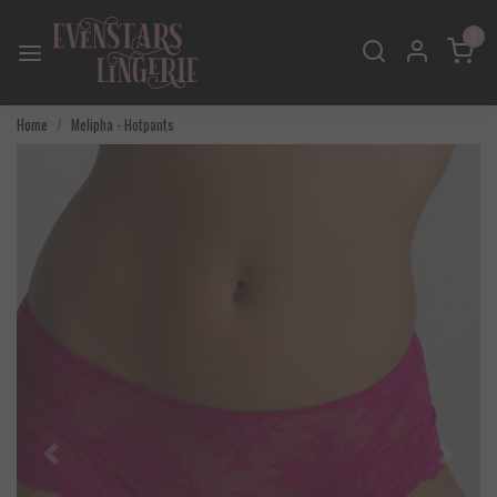
0
Home
Melipha - Hotpants
Vorige
Volgend