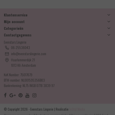
Klantenservice
Mijn account
Categorieën
Contactgegevens
Evenstars Lingerie
06-25536043
info@evenstarslingerie.com
Haarlemmerdijk 21
1013 KA Amsterdam
KvK Number: 75017679
BTW-number: NL001595356B03
Bankrekening: NL75 INGB 0778 3839 97
© Copyright 2026 - Evenstars Lingerie | Realisatie
InStijl Media