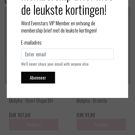
Gerelateerde producten
de leukste kortingen!
Word Evenstars VIP Member en ontvang de
membership brief met de leukste kortingen!
E-mailadres
We'll never share your email with anyone else.
Abonneer
Marie Jo
Marie Jo
Melipha - Heart Shape BH
Melipha - Bralette
EUR 107,00
EUR 91,90
Bekijken
Bekijken