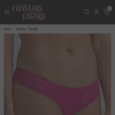
0
Home
Melipha - Rioslip
Vorige
Volgend