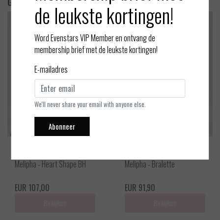
Gerelateerde producten
de leukste kortingen!
Word Evenstars VIP Member en ontvang de
membership brief met de leukste kortingen!
E-mailadres
We'll never share your email with anyone else.
Abonneer
Marie Jo
Marie Jo
Melipha - Heart Shape BH
Melipha - Bralette
EUR 107,00
EUR 91,90
Bekijken
Bekijken