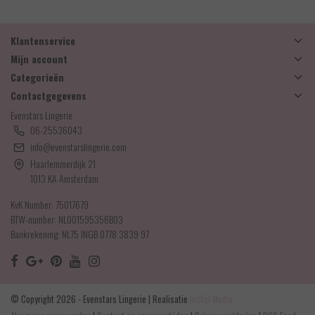
Klantenservice
Mijn account
Categorieën
Contactgegevens
Evenstars Lingerie
06-25536043
info@evenstarslingerie.com
Haarlemmerdijk 21
1013 KA Amsterdam
KvK Number: 75017679
BTW-number: NL001595356B03
Bankrekening: NL75 INGB 0778 3839 97
© Copyright 2026 - Evenstars Lingerie | Realisatie
InStijl Media