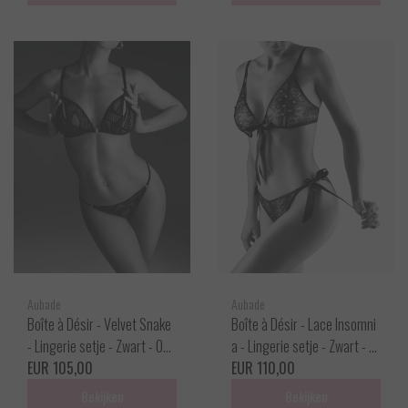
Aubade
Aubade
Boîte à Désir - Velvet Snake
Boîte à Désir - Lace Insomni
- Lingerie setje - Zwart - One
a - Lingerie setje - Zwart - O
size
EUR 105,00
ne size
EUR 110,00
Bekijken
Bekijken