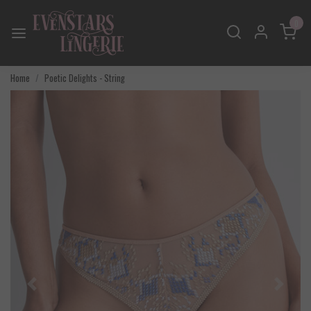
0
Home
Poetic Delights - String
Vorige
Volgend