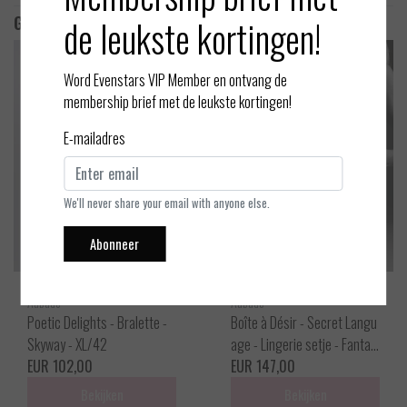
de leukste kortingen!
Gerelateerde producten
Word Evenstars VIP Member en ontvang de
membership brief met de leukste kortingen!
E-mailadres
We'll never share your email with anyone else.
Abonneer
Aubade
Aubade
Poetic Delights - Bralette -
Boîte à Désir - Secret Langu
Skyway - XL/42
age - Lingerie setje - Fantas
EUR 102,00
y - One size
EUR 147,00
Bekijken
Bekijken