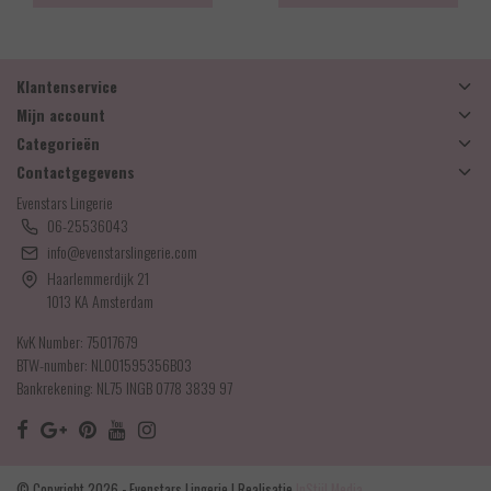
Klantenservice
Mijn account
Categorieën
Contactgegevens
Evenstars Lingerie
06-25536043
info@evenstarslingerie.com
Haarlemmerdijk 21
1013 KA Amsterdam
KvK Number: 75017679
BTW-number: NL001595356B03
Bankrekening: NL75 INGB 0778 3839 97
© Copyright 2026 - Evenstars Lingerie | Realisatie
InStijl Media