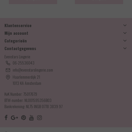
Klantenservice
Mijn account
Categorieën
Contactgegevens
Evenstars Lingerie
06-25536043
info@evenstarslingerie.com
Haarlemmerdijk 21
1013 KA Amsterdam
KvK Number: 75017679
BTW-number: NL001595356B03
Bankrekening: NL75 INGB 0778 3839 97