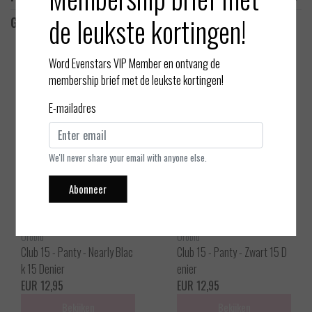
de leukste kortingen!
Gerelateerde producten
Word Evenstars VIP Member en ontvang de
membership brief met de leukste kortingen!
E-mailadres
We'll never share your email with anyone else.
Abonneer
Oroblu
Oroblu
Club 15 - Panty - Nearly Blac
Club 15 - Panty - Zwart 15 D
k 15 Denier
enier
EUR 12,95
EUR 12,95
Bekijken
Bekijken