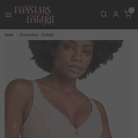
0
Home
Rosessence - Bralette
Vorige
Volgend