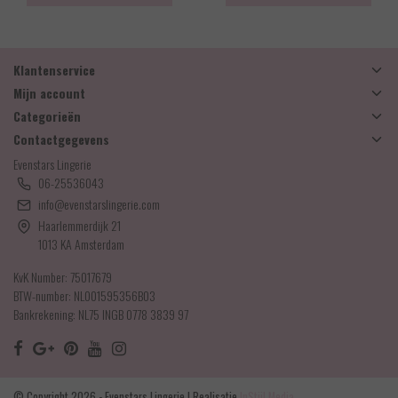
Klantenservice
Mijn account
Categorieën
Contactgegevens
Evenstars Lingerie
06-25536043
info@evenstarslingerie.com
Haarlemmerdijk 21
1013 KA Amsterdam
KvK Number: 75017679
BTW-number: NL001595356B03
Bankrekening: NL75 INGB 0778 3839 97
© Copyright 2026 - Evenstars Lingerie | Realisatie
InStijl Media