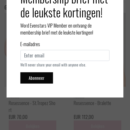
de leukste kortingen!
Gerelateerde producten
Word Evenstars VIP Member en ontvang de
membership brief met de leukste kortingen!
E-mailadres
We'll never share your email with anyone else.
Abonneer
Aubade
Aubade
Rosessence - St.Tropez Sho
Rosessence - Bralette
rt
EUR 70,00
EUR 112,00
Bekijken
Bekijken