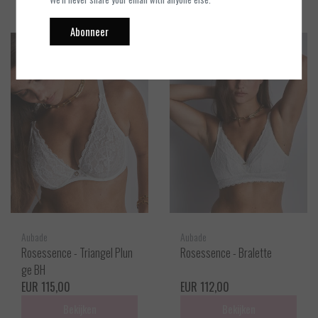
Abonneer
Aubade
Aubade
Rosessence - Triangel Plun
Rosessence - Bralette
ge BH
EUR 115,00
EUR 112,00
Bekijken
Bekijken