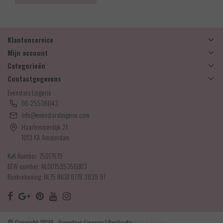
Klantenservice
Mijn account
Categorieën
Contactgegevens
Evenstars Lingerie
06-25536043
info@evenstarslingerie.com
Haarlemmerdijk 21
1013 KA Amsterdam
KvK Number: 75017679
BTW-number: NL001595356B03
Bankrekening: NL75 INGB 0778 3839 97
© Copyright 2026 - Evenstars Lingerie | Realisatie
InStijl Media