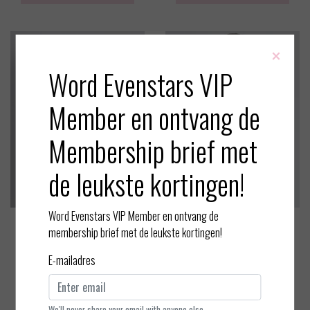
×
Word Evenstars VIP
Member en ontvang de
Membership brief met
de leukste kortingen!
Word Evenstars VIP Member en ontvang de
Aubade
Aubade
membership brief met de leukste kortingen!
Rosessence - Triangel Push
Rosessence - Balconette BH
E-mailadres
up BH
EUR 120,00
EUR 115,00
Bekijken
Bekijken
We'll never share your email with anyone else.