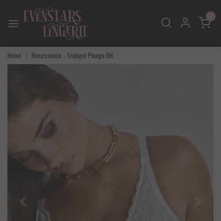
0
Home
Rosessence - Triangel Plunge BH
Vorige
Volgend