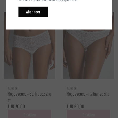
Abonneer
Aubade
Aubade
Rosessence - St. Tropez sho
Rosessence - Italiaanse slip
rt
EUR 70,00
EUR 60,00
Bekijken
Bekijken