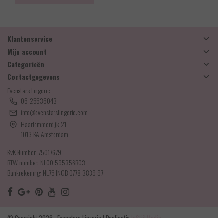
Klantenservice
Mijn account
Categorieën
Contactgegevens
Evenstars Lingerie
06-25536043
info@evenstarslingerie.com
Haarlemmerdijk 21
1013 KA Amsterdam
KvK Number: 75017679
BTW-number: NL001595356B03
Bankrekening: NL75 INGB 0778 3839 97
© Copyright 2026 - Evenstars Lingerie | Realisatie
InStijl Media