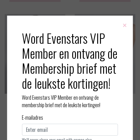
×
Word Evenstars VIP
Member en ontvang de
Membership brief met
de leukste kortingen!
Word Evenstars VIP Member en ontvang de
Aubade
Aubade
membership brief met de leukste kortingen!
Rosessence - Balconette BH
Rosessence - Bralette
E-mailadres
EUR 115,00
EUR 112,00
Bekijken
Bekijken
We'll never share your email with anyone else.