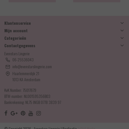
Klantenservice
Mijn account
Categorieën
Contactgegevens
Evenstars Lingerie
06-25536043
info@evenstarslingerie.com
Haarlemmerdijk 21
1013 KA Amsterdam
KvK Number: 75017679
BTW-number: NL001595356B03
Bankrekening: NL75 INGB 0778 3839 97
© Copyright 2026 - Evenstars Lingerie | Realisatie
InStijl Media