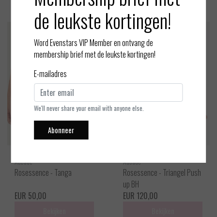
de leukste kortingen!
Word Evenstars VIP Member en ontvang de
membership brief met de leukste kortingen!
E-mailadres
We'll never share your email with anyone else.
Abonneer
Aubade
Aubade
Rosessence - Tanga
Rosessence - Triangel Push
up BH
EUR 50,00
EUR 120,00
Bekijken
Bekijken