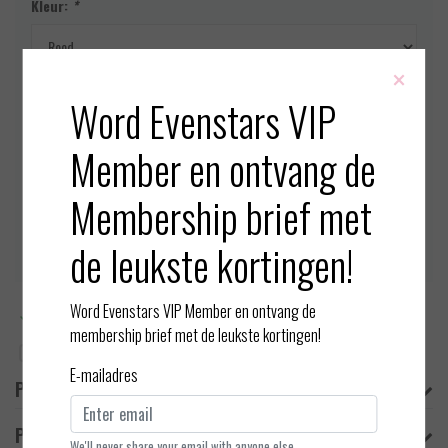
Kleur:
*
×
Maat:
*
Word Evenstars VIP
Member en ontvang de
Op voorraad (1)
Membership brief met
Toevoegen aan winkelwagen
de leukste kortingen!
Word Evenstars VIP Member en ontvang de
Meer informatie?
Neem contact op over dit product
membership brief met de leukste kortingen!
Toevoegen aan vergelijking
E-mailadres
Productomschrijving
Product informatie
We'll never share your email with anyone else.