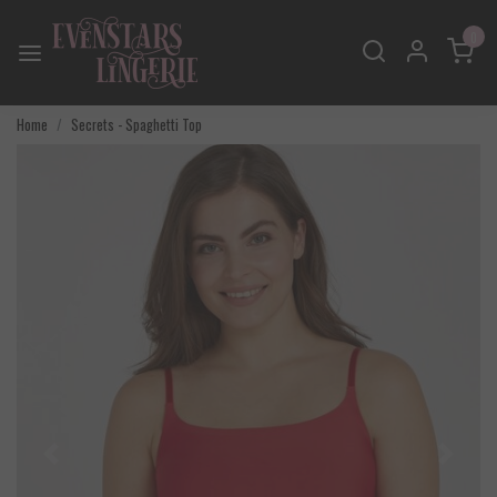
0
Home
Secrets - Spaghetti Top
Vorige
Volgend