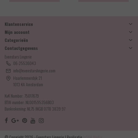
Klantenservice
Mijn account
Categorieën
Contactgegevens
Evenstars Lingerie
06-25536043
info@evenstarslingerie.com
Haarlemmerdijk 21
1013 KA Amsterdam
KvK Number: 75017679
BTW-number: NL001595356B03
Bankrekening: NL75 INGB 0778 3839 97
© Copyright 2026 - Evenstars Lingerie | Realisatie
InStijl Media