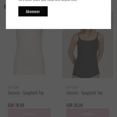
Gerelateerde producten
Abonneer
ten Cate
ten Cate
Secrets - Spaghetti Top
Secrets - Spaghetti Top
EUR 26,99
EUR 26,99
Bekijken
Bekijken