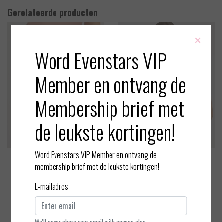
Gerelateerde producten
×
Word Evenstars VIP
Member en ontvang de
Membership brief met
de leukste kortingen!
Word Evenstars VIP Member en ontvang de
ten Cate
ten Cate
membership brief met de leukste kortingen!
Secrets - String
Secrets - Spaghetti Top met
E-mailadres
kant
EUR 19,99
EUR 34,99
Bekijken
Bekijken
We'll never share your email with anyone else.