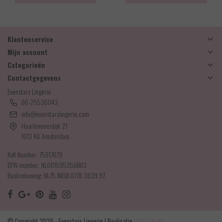
Klantenservice
Mijn account
Categorieën
Contactgegevens
Evenstars Lingerie
06-25536043
info@evenstarslingerie.com
Haarlemmerdijk 21
1013 KA Amsterdam
KvK Number: 75017679
BTW-number: NL001595356B03
Bankrekening: NL75 INGB 0778 3839 97
© Copyright 2026 - Evenstars Lingerie | Realisatie
InStijl Media