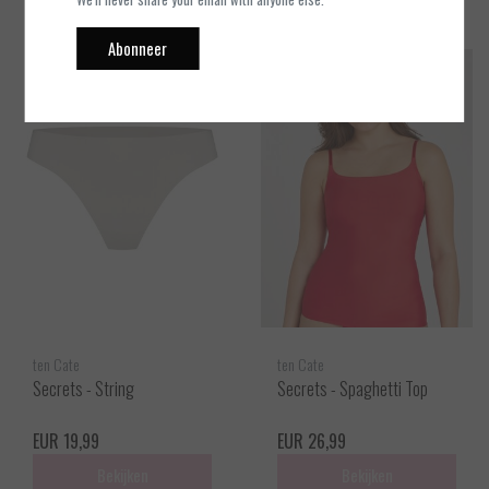
Abonneer
ten Cate
ten Cate
Secrets - String
Secrets - Spaghetti Top
EUR 19,99
EUR 26,99
Bekijken
Bekijken