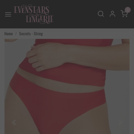
0
Home
Secrets - String
Vorige
Volgend