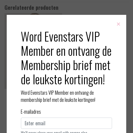
Gerelateerde producten
×
Word Evenstars VIP
Member en ontvang de
Membership brief met
de leukste kortingen!
Word Evenstars VIP Member en ontvang de
ten Cate
ten Cate
membership brief met de leukste kortingen!
Secrets - Singlet - 2 Way
Secrets - String
E-mailadres
EUR 29,99
EUR 19,99
Bekijken
Bekijken
We'll never share your email with anyone else.