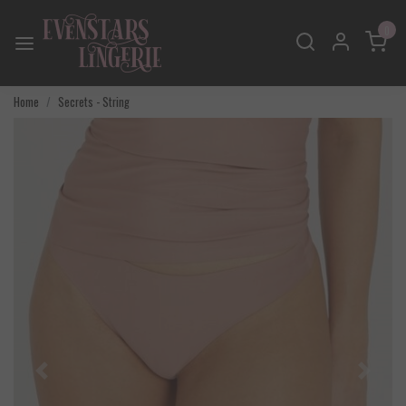
0
Home
Secrets - String
Vorige
Volgend