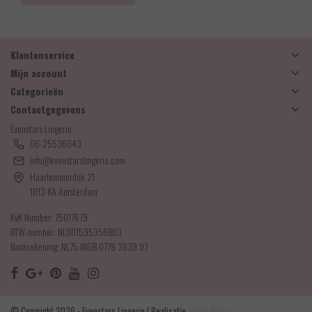
Klantenservice
Mijn account
Categorieën
Contactgegevens
Evenstars Lingerie
06-25536043
info@evenstarslingerie.com
Haarlemmerdijk 21
1013 KA Amsterdam
KvK Number: 75017679
BTW-number: NL001595356B03
Bankrekening: NL75 INGB 0778 3839 97
© Copyright 2026 - Evenstars Lingerie | Realisatie
InStijl Media