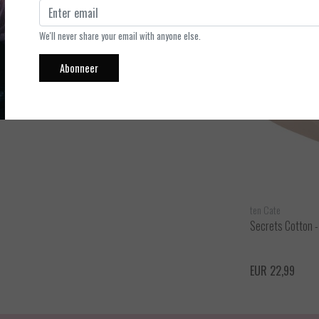
We'll never share your email with anyone else.
Abonneer
ten Cate
ten Cate
Secrets - Tailleslip
Secrets Cotton - 
ijken
Bekijken
EUR 22,99
EUR 22,99