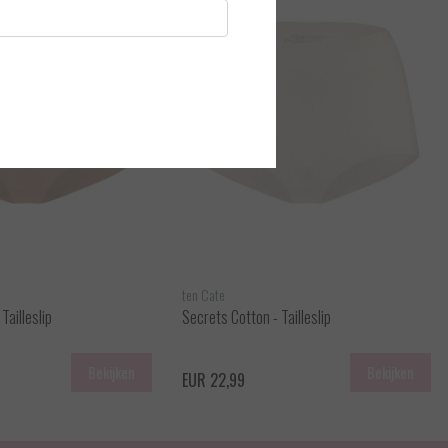
ten Cate
Tailleslip
Secrets Cotton - Tailleslip
Bekijken
Bekijken
EUR 22,99