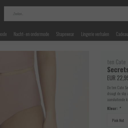
mode
Nacht- en ondermode
Shapewear
Lingerie verhalen
Cadea
ten Cate
Secrets
EUR 22,9
De ten Cate Sec
draagt de slip
aansluitende k
Kleur:
*