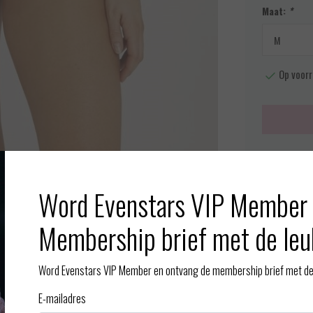
Maat:
*
Op voorr
Meer info
Afbeelding vergroten
Word Evenstars VIP Member 
Toevoegen aan
Membership brief met de leu
Gerelate
Word Evenstars VIP Member en ontvang de membership brief met de 
 stof draagt de slip als een tweede huid en is het daarom ook erg
lle en beenopening van de slip zorgen ervoor dat deze mooi in
E-mailadres
 en toch ook ademend. Voor extra comfort tijdens het dragen is