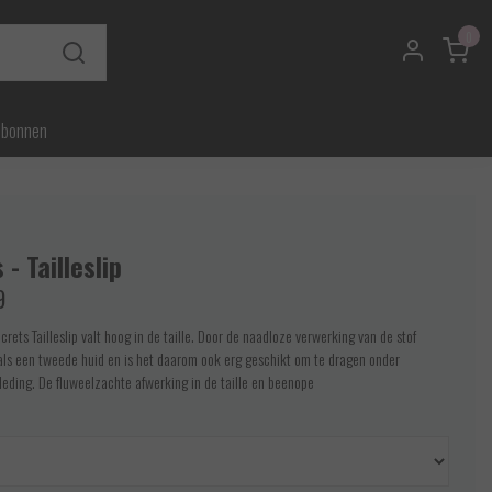
0
ubonnen
 - Tailleslip
9
rets Tailleslip valt hoog in de taille. Door de naadloze verwerking van de stof
 als een tweede huid en is het daarom ook erg geschikt om te dragen onder
leding. De fluweelzachte afwerking in de taille en beenope