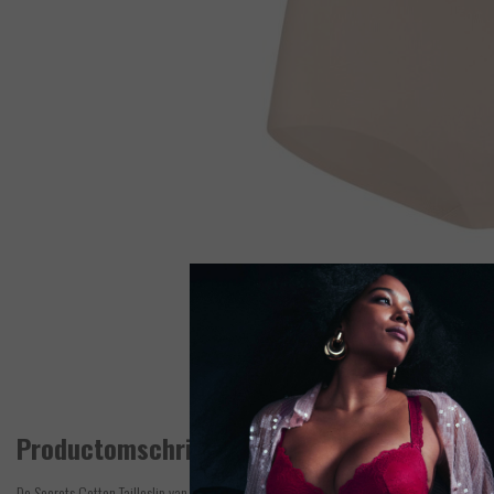
Productomschrijving
De Secrets Cotton Tailleslip van ten Cate bestaat uit 87% katoen en 13% elastaan. De ta