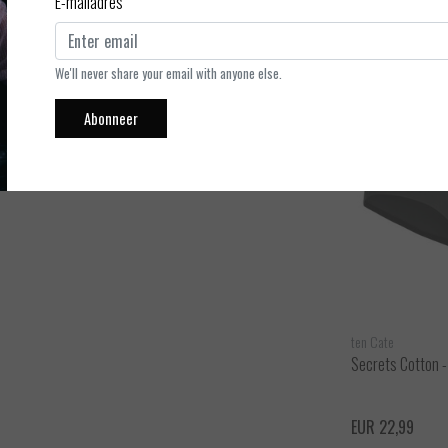
E-mailadres
is verkrijgbaar in de kleuren almond, walnut en zwart in de maten
We'll never share your email with anyone else.
Abonneer
ten Cate
ten Cate
Basics - Organic Cotton Stretch - Midi slip -
Secrets Cotton - 
2 Pack
ijken
Bekijken
EUR 24,99
EUR 22,99