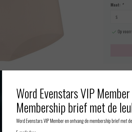
Maat:
*
Op voorr
Meer info
Toevoegen aan
Word Evenstars VIP Member 
Afbeelding vergroten
Membership brief met de leu
Gerelate
Word Evenstars VIP Member en ontvang de membership brief met de 
illeslip heeft een goede pasvorm en voelt erg fijn aan op de huid.