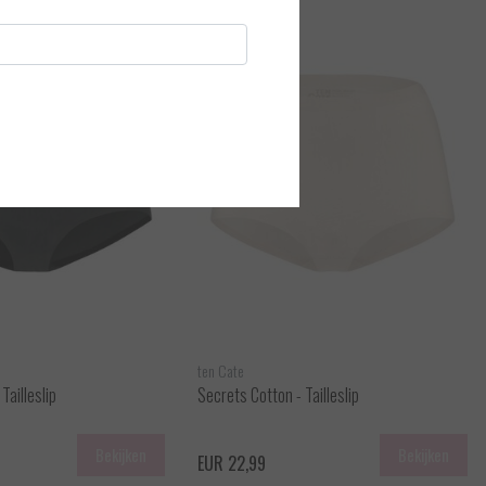
ten Cate
Tailleslip
Secrets Cotton - Tailleslip
Bekijken
Bekijken
EUR 22,99