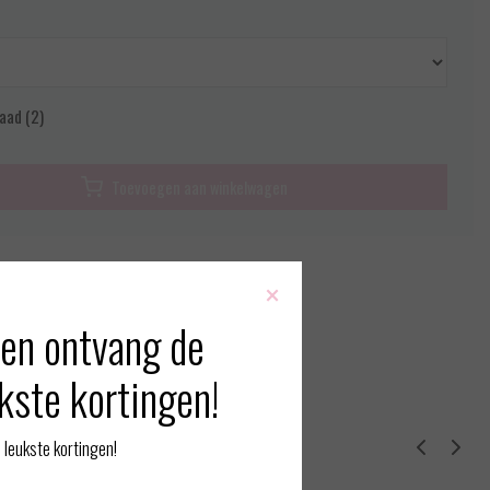
aad (2)
Toevoegen aan winkelwagen
rmatie?
Neem contact op over dit product
×
 vergelijking
en ontvang de
kste kortingen!
erde producten
leukste kortingen!