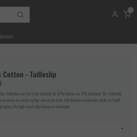
0
ubonnen
 Cotton - Tailleslip
9
ton Tailleslip van ten Cate bestaat uit 87% katoen en 13% elastaan. De tailleslip
e pasvorm en voelt erg fijn aan op de huid. Het katoen is extreem zacht en heeft
e glans. De high waist slip katoen is verkrijgba