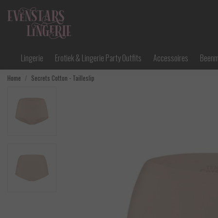
Lingerie
Erotiek & Lingerie Party Outfits
Accessoires
Been
Home
Secrets Cotton - Tailleslip