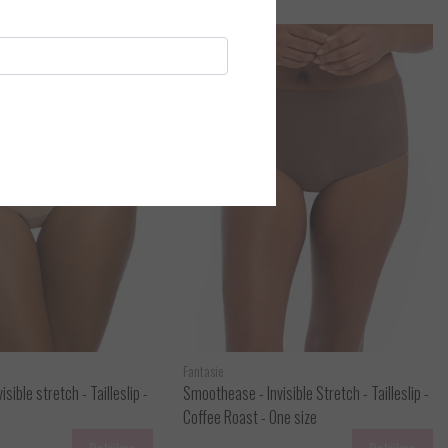
Fantasie
sible stretch - Tailleslip -
Smoothease - Invisible Stretch - Tailleslip -
Coffee Roast - One size