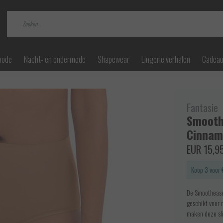
mode
Nacht- en ondermode
Shapewear
Lingerie verhalen
Cadea
Fantasie
Smoothe
Cinnam
EUR 15,9
Koop 3 voor 
De Smoothease 
geschikt voor m
maken deze sli