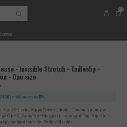
0
ubonnen
ase - Invisible Stretch - Tailleslip -
on - One size
5
€14,36 per stuk en bespaar 10%
Invisible Stretch tailleslip van Fantasie in de kleur Cinnamon is seamless en
aat XS t/m XL. Een goede stretch, katoen kruisje en aansluitend tot in de taille
p super handig en comfortabel. De slip voelt zacht aa