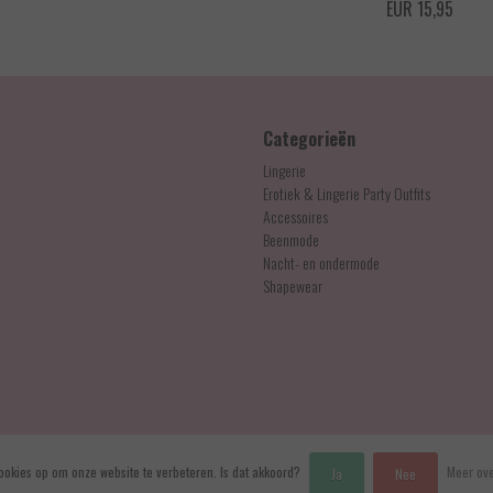
EUR 15,95
Categorieën
Lingerie
Erotiek & Lingerie Party Outfits
Accessoires
Beenmode
Nacht- en ondermode
Shapewear
ookies op om onze website te verbeteren. Is dat akkoord?
Meer ove
Ja
Nee