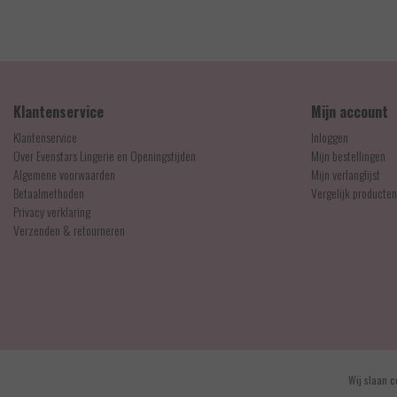
Klantenservice
Mijn account
Klantenservice
Inloggen
Over Evenstars Lingerie en Openingstijden
Mijn bestellingen
Algemene voorwaarden
Mijn verlanglijst
Betaalmethoden
Vergelijk producten
Privacy verklaring
Verzenden & retourneren
© Copyright 2026 - Evenstars Lingerie | Realisatie
InStijl Media
Wij slaan c
Algemene voorwaarden
|
Contact en openingstijden
|
Privacy verklaring
|
RSS Feed