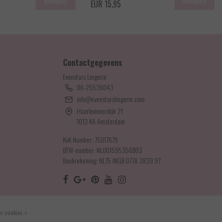
Bekijken
Bekijken
EUR 15,95
Contactgegevens
Evenstars Lingerie
06-25536043
info@evenstarslingerie.com
Haarlemmerdijk 21
1013 KA Amsterdam
KvK Number: 75017679
BTW-number: NL001595356B03
Bankrekening: NL75 INGB 0778 3839 97
r cookies »