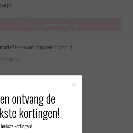
aad (7)
Toevoegen aan winkelwagen
rmatie?
Neem contact op over dit product
 vergelijking
×
en ontvang de
kste kortingen!
leukste kortingen!
erde producten