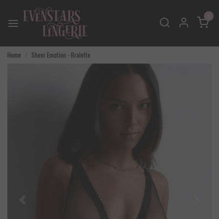
0
Home
Sheer Emotion - Bralette
Vorige
Volgend