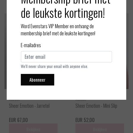
de leukste kortingen!
Word Evenstars VIP Member en ontvang de
membership brief met de leukste kortingen!
E-mailadres
We'll never share your email with anyone else.
Abonneer
Aubade
Aubade
Sheer Emotion - Jarretel
Sheer Emotion - Mini Slip
EUR 67,00
EUR 52,00
Bekijken
Bekijken