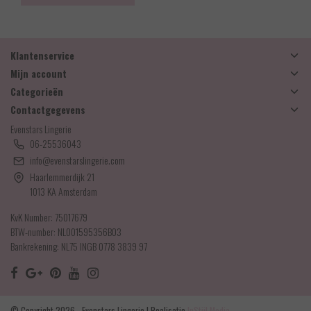
Klantenservice
Mijn account
Categorieën
Contactgegevens
Evenstars Lingerie
06-25536043
info@evenstarslingerie.com
Haarlemmerdijk 21
1013 KA Amsterdam
KvK Number: 75017679
BTW-number: NL001595356B03
Bankrekening: NL75 INGB 0778 3839 97
© Copyright 2026 - Evenstars Lingerie | Realisatie
InStijl Media