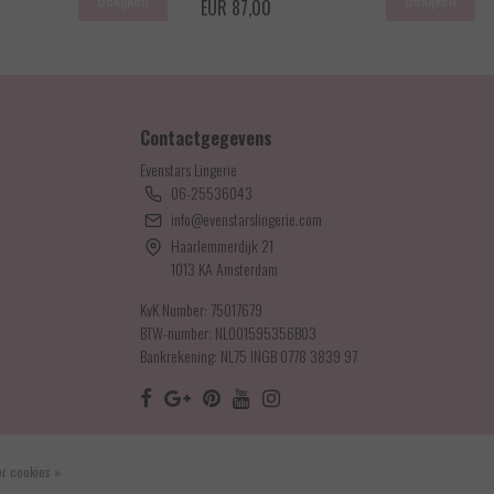
EUR 87,00
Contactgegevens
Evenstars Lingerie
06-25536043
info@evenstarslingerie.com
Haarlemmerdijk 21
1013 KA Amsterdam
KvK Number: 75017679
BTW-number: NL001595356B03
Bankrekening: NL75 INGB 0778 3839 97
r cookies »