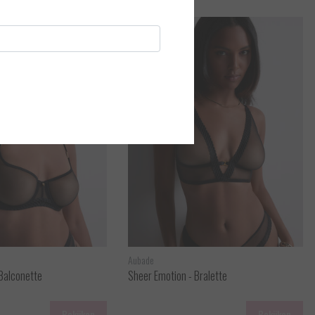
Aubade
Balconette
Sheer Emotion - Bralette
Bekijken
Bekijken