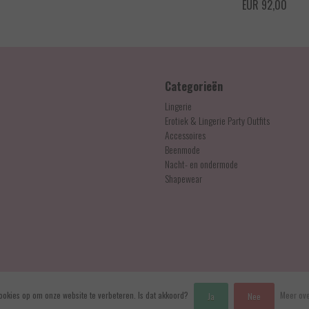
EUR 17,95
EUR 92,00
Categorieën
Lingerie
Erotiek & Lingerie Party Outfits
Accessoires
Beenmode
Nacht- en ondermode
Shapewear
ookies op om onze website te verbeteren. Is dat akkoord?
Meer ove
Ja
Nee