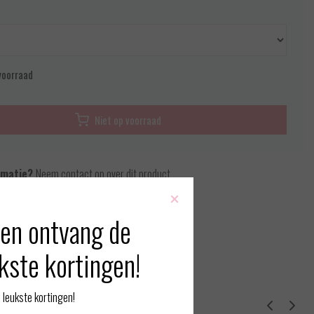
voorraad
Niet op voorraad
rmatie?
Neem contact op over dit product
×
 vergelijking
en ontvang de
kste kortingen!
leukste kortingen!
erde producten