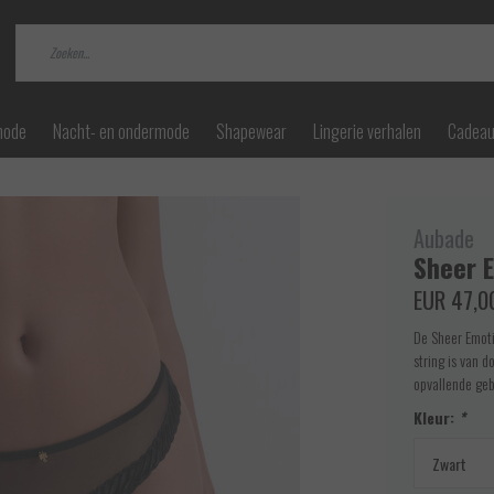
mode
Nacht- en ondermode
Shapewear
Lingerie verhalen
Cadea
Aubade
Sheer E
EUR 47,0
De Sheer Emoti
string is van d
opvallende ge
Kleur:
*