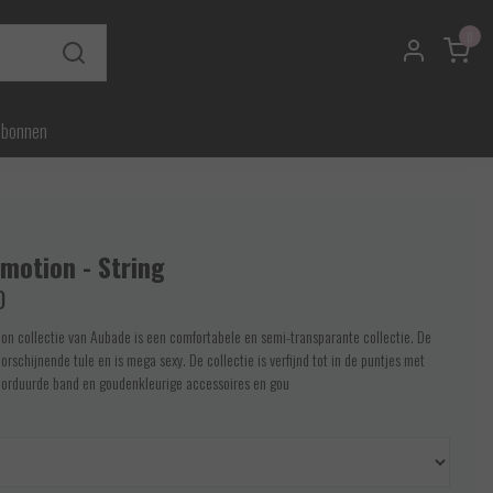
0
ubonnen
motion - String
0
on collectie van Aubade is een comfortabele en semi-transparante collectie. De
oorschijnende tule en is mega sexy. De collectie is verfijnd tot in de puntjes met
borduurde band en goudenkleurige accessoires en gou