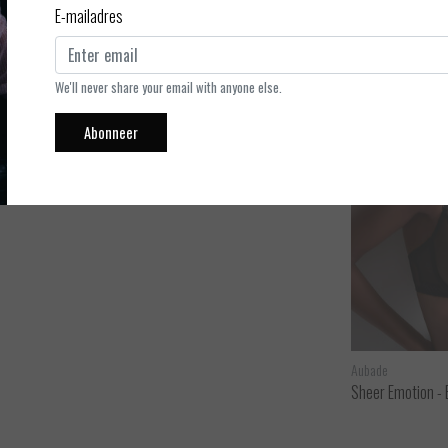
E-mailadres
e. De string is van doorschijnende tule en is mega sexy. De
ige accessoires en goudkleurige oneindigheidssymbolen op de
We'll never share your email with anyone else.
Abonneer
Oroblu
Aubade
wart 20
Bas Tricot - Stay up Net motief - Zwart
Sheer Emotion - 
ijken
Bekijken