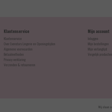
2,00
EUR 19,95
Klantenservice
Mijn account
Klantenservice
Inloggen
Over Evenstars Lingerie en Openingstijden
Mijn bestellingen
Algemene voorwaarden
Mijn verlanglijst
Betaalmethoden
Vergelijk producten
Privacy verklaring
Verzenden & retourneren
© Copyright 2026 - Evenstars Lingerie | Realisatie
InStijl Media
Wij slaan c
Algemene voorwaarden
|
Contact en openingstijden
|
Privacy verklaring
|
RSS Feed