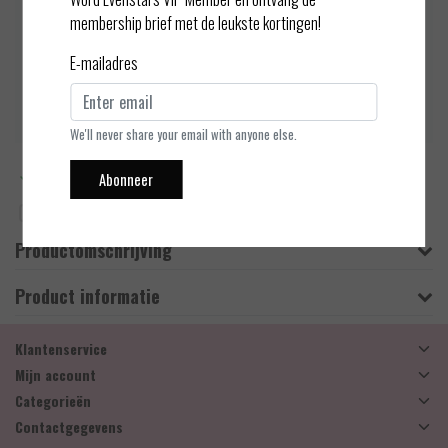
geeft je nog meer zelfvert
membership brief met de leukste kortingen!
Op voorraad (1)
E-mailadres
Toevoegen aan winkelwagen
We'll never share your email with anyone else.
Meer informatie?
Neem contact op over dit product
Abonneer
Toevoegen aan vergelijking
Productomschrijving
Product informatie
Klantenservice
Mijn account
Categorieën
Contactgegevens