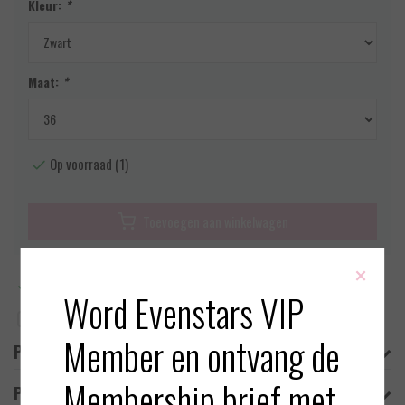
Kleur:
*
Maat:
*
Op voorraad (1)
Toevoegen aan winkelwagen
×
Meer informatie?
Neem contact op over dit product
Word Evenstars VIP
Toevoegen aan vergelijking
Member en ontvang de
Productomschrijving
Membership brief met
Product informatie