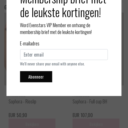
de leukste kortingen!
Gerelateerde producten
Word Evenstars VIP Member en ontvang de
membership brief met de leukste kortingen!
E-mailadres
We'll never share your email with anyone else.
Abonneer
PrimaDonna
PrimaDonna
Sophora - Rioslip
Sophora - Full cup BH
EUR 50,90
EUR 107,00
Bekijken
Bekijken