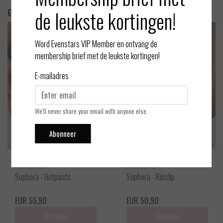
de leukste kortingen!
Gerelateerde producten
Word Evenstars VIP Member en ontvang de
membership brief met de leukste kortingen!
E-mailadres
We'll never share your email with anyone else.
Abonneer
PrimaDonna
PrimaDonna
Sophora - Hotpants
Sophora - Rioslip
EUR 55,90
EUR 50,90
Bekijken
Bekijken