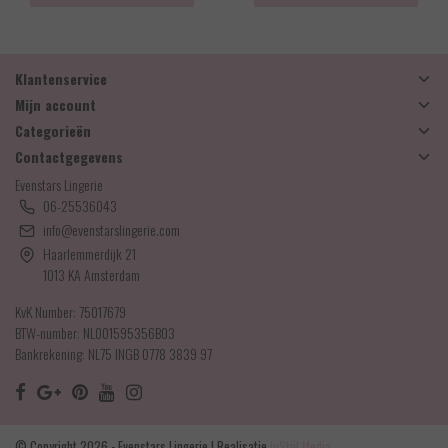
Klantenservice
Mijn account
Categorieën
Contactgegevens
Evenstars Lingerie
06-25536043
info@evenstarslingerie.com
Haarlemmerdijk 21
1013 KA Amsterdam
KvK Number: 75017679
BTW-number: NL001595356B03
Bankrekening: NL75 INGB 0778 3839 97
© Copyright 2026 - Evenstars Lingerie | Realisatie
InStijl Media