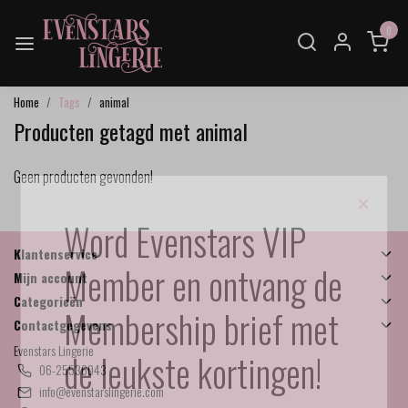
0
Home
Tags
animal
Producten getagd met animal
Geen producten gevonden!
×
Word Evenstars VIP
Klantenservice
Member en ontvang de
Mijn account
Categorieën
Membership brief met
Contactgegevens
Evenstars Lingerie
de leukste kortingen!
06-25536043
info@evenstarslingerie.com