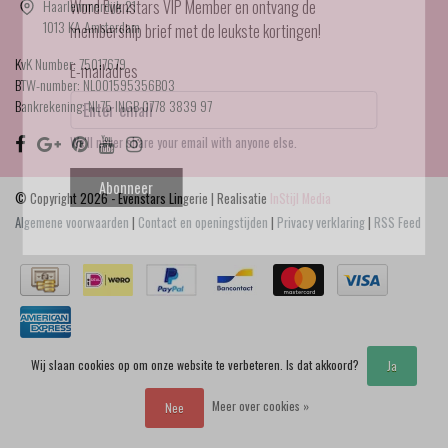
Haarlemmerdijk 21
Word Evenstars VIP Member en ontvang de
1013 KA Amsterdam
membership brief met de leukste kortingen!
KvK Number: 75017679
E-mailadres
BTW-number: NL001595356B03
Bankrekening: NL75 INGB 0778 3839 97
We'll never share your email with anyone else.
Abonneer
© Copyright 2026 - Evenstars Lingerie | Realisatie
InStijl Media
Algemene voorwaarden
|
Contact en openingstijden
|
Privacy verklaring
|
RSS Feed
Wij slaan cookies op om onze website te verbeteren. Is dat akkoord?
Ja
Meer over cookies »
Nee