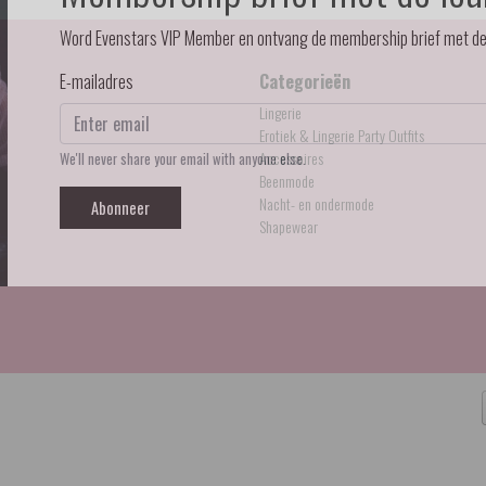
Word Evenstars VIP Member en ontvang de membership brief met de 
E-mailadres
Categorieën
Lingerie
Erotiek & Lingerie Party Outfits
Accessoires
We'll never share your email with anyone else.
Beenmode
Nacht- en ondermode
Abonneer
Shapewear