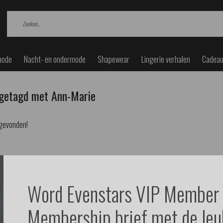
mode
Nacht- en ondermode
Shapewear
Lingerie verhalen
Cadea
getagd met Ann-Marie
gevonden!
Word Evenstars VIP Member 
Membership brief met de leu