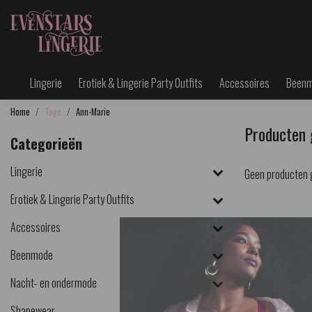
Lingerie
Erotiek & Lingerie Party Outfits
Accessoires
Been
Home
Tags
Ann-Marie
Producten 
Categorieën
Lingerie
Geen producten 
Erotiek & Lingerie Party Outfits
Accessoires
Beenmode
Nacht- en ondermode
Shapewear