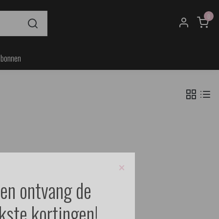
0
ubonnen
×
en ontvang de
kste kortingen!