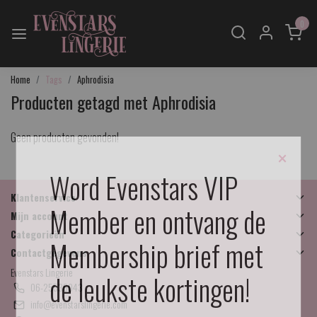
0
Home
Tags
Aphrodisia
Producten getagd met Aphrodisia
Geen producten gevonden!
×
Word Evenstars VIP
Klantenservice
Member en ontvang de
Mijn account
Categorieën
Membership brief met
Contactgegevens
Evenstars Lingerie
de leukste kortingen!
06-25536043
info@evenstarslingerie.com