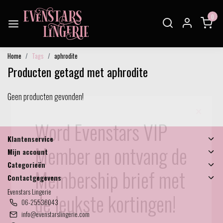
0
Home
Tags
aphrodite
Producten getagd met aphrodite
Geen producten gevonden!
×
Word Evenstars VIP
Klantenservice
Member en ontvang de
Mijn account
Categorieën
Membership brief met
Contactgegevens
Evenstars Lingerie
de leukste kortingen!
06-25536043
info@evenstarslingerie.com