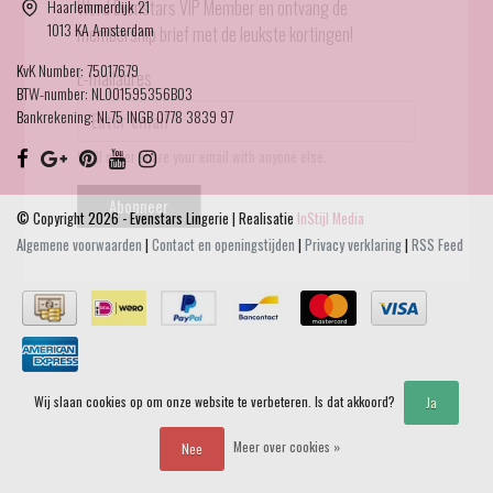
Haarlemmerdijk 21
Word Evenstars VIP Member en ontvang de
1013 KA Amsterdam
membership brief met de leukste kortingen!
KvK Number: 75017679
E-mailadres
BTW-number: NL001595356B03
Bankrekening: NL75 INGB 0778 3839 97
We'll never share your email with anyone else.
Abonneer
© Copyright 2026 - Evenstars Lingerie | Realisatie
InStijl Media
Algemene voorwaarden
|
Contact en openingstijden
|
Privacy verklaring
|
RSS Feed
Wij slaan cookies op om onze website te verbeteren. Is dat akkoord?
Ja
Meer over cookies »
Nee