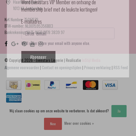
Haarlemmerdijk 21
Word Evenstars VIP Member en ontvang de
1013 KA Amsterdam
membership brief met de leukste kortingen!
KvK Number: 75017679
E-mailadres
BTW-number: NL001595356B03
Bankrekening: NL75 INGB 0778 3839 97
We'll never share your email with anyone else.
Abonneer
© Copyright 2026 - Evenstars Lingerie | Realisatie
InStijl Media
Algemene voorwaarden
|
Contact en openingstijden
|
Privacy verklaring
|
RSS Feed
Wij slaan cookies op om onze website te verbeteren. Is dat akkoord?
Ja
Meer over cookies »
Nee