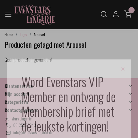
0
Home
Tags
Arousel
Producten getagd met Arousel
Geen producten gevonden!
×
Word Evenstars VIP
Klantenservice
Member en ontvang de
Mijn account
Categorieën
Membership brief met
Contactgegevens
Evenstars Lingerie
de leukste kortingen!
06-25536043
info@evenstarslingerie.com