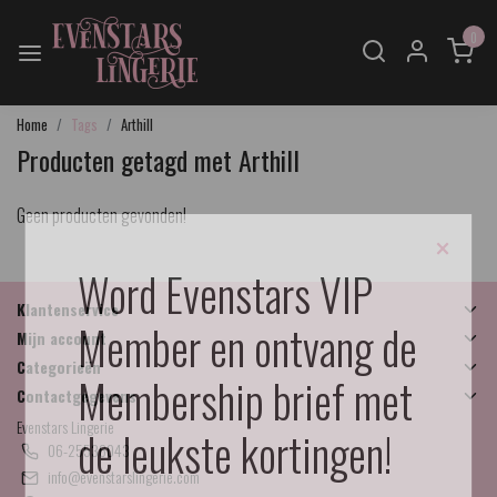
0
Home
Tags
Arthill
Producten getagd met Arthill
Geen producten gevonden!
×
Word Evenstars VIP
Klantenservice
Member en ontvang de
Mijn account
Categorieën
Membership brief met
Contactgegevens
Evenstars Lingerie
de leukste kortingen!
06-25536043
info@evenstarslingerie.com