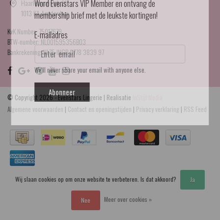
Haarlemmerdijk 21
Word Evenstars VIP Member en ontvang de
1013 KA Amsterdam
membership brief met de leukste kortingen!
KvK Number: 75017679
E-mailadres
BTW-number: NL001595356B03
Bankrekening: NL75 INGB 0778 3839 97
We'll never share your email with anyone else.
Abonneer
© Copyright 2026 - Evenstars Lingerie | Realisatie
InStijl Media
Algemene voorwaarden
|
Contact en openingstijden
|
Privacy verklaring
|
RSS Feed
Wij slaan cookies op om onze website te verbeteren. Is dat akkoord?
Ja
Meer over cookies »
Nee