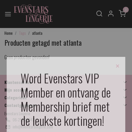
0
Home
Tags
atlanta
Producten getagd met atlanta
Geen producten gevonden!
×
Word Evenstars VIP
Klantenservice
Member en ontvang de
Mijn account
Categorieën
Membership brief met
Contactgegevens
Evenstars Lingerie
de leukste kortingen!
06-25536043
info@evenstarslingerie.com