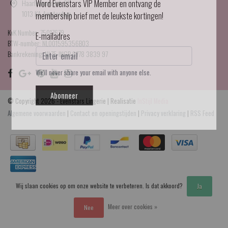
Haarlemmerdijk 21
Word Evenstars VIP Member en ontvang de
1013 KA Amsterdam
membership brief met de leukste kortingen!
KvK Number: 75017679
E-mailadres
BTW-number: NL001595356B03
Bankrekening: NL75 INGB 0778 3839 97
We'll never share your email with anyone else.
Abonneer
© Copyright 2026 - Evenstars Lingerie | Realisatie
InStijl Media
Algemene voorwaarden
|
Contact en openingstijden
|
Privacy verklaring
|
RSS Feed
Wij slaan cookies op om onze website te verbeteren. Is dat akkoord?
Ja
Meer over cookies »
Nee