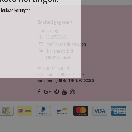
leukste kortingen!
Contactgegevens
Evenstars Lingerie
06-25536043
info@evenstarslingerie.com
Haarlemmerdijk 21
1013 KA Amsterdam
KvK Number: 75017679
BTW-number: NL001595356B03
Bankrekening: NL75 INGB 0778 3839 97