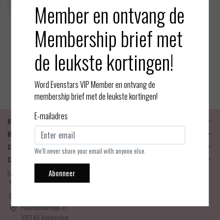
Member en ontvang de
Membership brief met
Oroblu
Bas Tricot - Stay up Net mot
de leukste kortingen!
ief - Zwart
EUR 17,95
Bekijken
Word Evenstars VIP Member en ontvang de
membership brief met de leukste kortingen!
E-mailadres
Klantenservice
Mijn account
Categorieën
We'll never share your email with anyone else.
Contactgegevens
Abonneer
Evenstars Lingerie
06-25536043
info@evenstarslingerie.com
Haarlemmerdijk 21
1013 KA Amsterdam