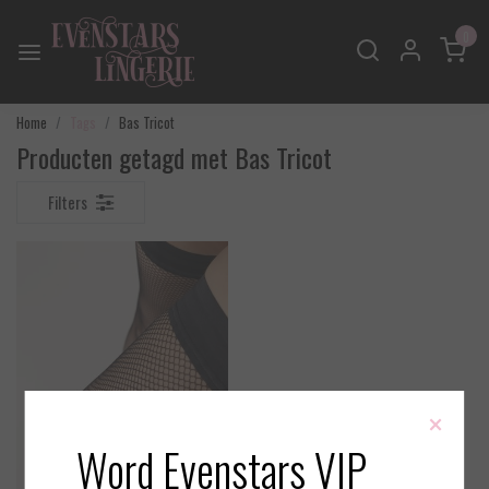
0
Home
Tags
Bas Tricot
Producten getagd met Bas Tricot
Filters
×
Word Evenstars VIP