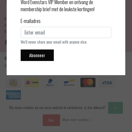
Haarlemmerdijk 21
Word Evenstars VIP Member en ontvang de
1013 KA Amsterdam
membership brief met de leukste kortingen!
KvK Number: 75017679
E-mailadres
BTW-number: NL001595356B03
Bankrekening: NL75 INGB 0778 3839 97
We'll never share your email with anyone else.
Abonneer
© Copyright 2026 - Evenstars Lingerie | Realisatie
InStijl Media
Algemene voorwaarden
|
Contact en openingstijden
|
Privacy verklaring
|
RSS Feed
Wij slaan cookies op om onze website te verbeteren. Is dat akkoord?
Ja
Meer over cookies »
Nee