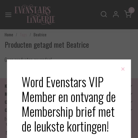
0
Home
Tags
Beatrice
Producten getagd met Beatrice
Geen producten gevonden!
×
Word Evenstars VIP
Klantenservice
Member en ontvang de
Mijn account
Categorieën
Membership brief met
Contactgegevens
Evenstars Lingerie
de leukste kortingen!
06-25536043
info@evenstarslingerie.com