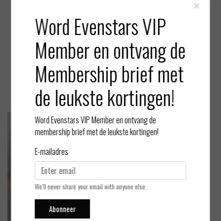
×
Word Evenstars VIP
Wacoal
Fantasie
Member en ontvang de
Sensu Lace - Plunge BH
Aubree - Side Support Beug
el BH
Membership brief met
EUR 68,00
EUR 67,95
Bekijken
Bekijken
de leukste kortingen!
Word Evenstars VIP Member en ontvang de
membership brief met de leukste kortingen!
E-mailadres
We'll never share your email with anyone else.
Abonneer