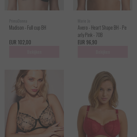
PrimaDonna
Marie Jo
Madison - Full cup BH
Avero - Heart Shape BH - Pe
arly Pink - 70B
EUR 102,00
EUR 96,90
Bekijken
Bekijken