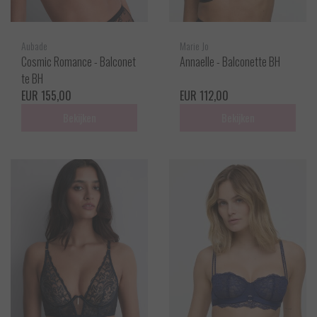
Aubade
Marie Jo
Cosmic Romance - Balconet
Annaelle - Balconette BH
te BH
EUR 155,00
EUR 112,00
Bekijken
Bekijken