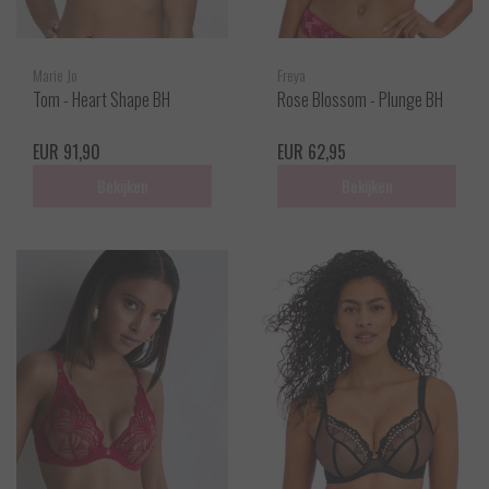
Marie Jo
Freya
Tom - Heart Shape BH
Rose Blossom - Plunge BH
EUR 91,90
EUR 62,95
Bekijken
Bekijken