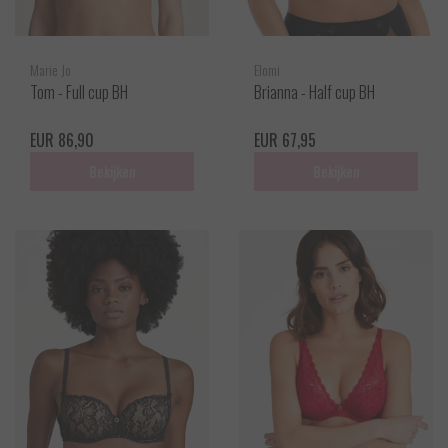
Marie Jo
Elomi
Tom - Full cup BH
Brianna - Half cup BH
EUR 86,90
EUR 67,95
Bekijken
Bekijken