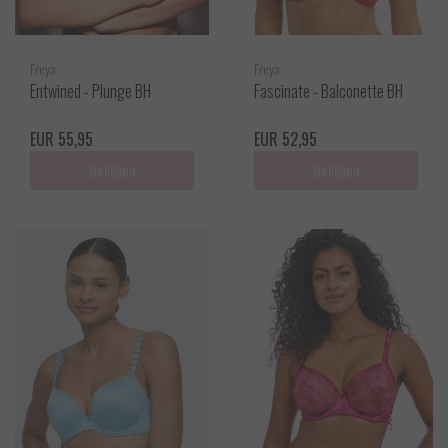
Freya
Freya
Entwined - Plunge BH
Fascinate - Balconette BH
EUR 55,95
EUR 52,95
Bekijken
Bekijken