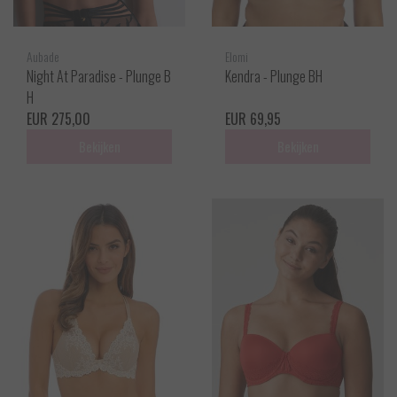
Aubade
Elomi
Night At Paradise - Plunge B
Kendra - Plunge BH
H
EUR 275,00
EUR 69,95
Bekijken
Bekijken