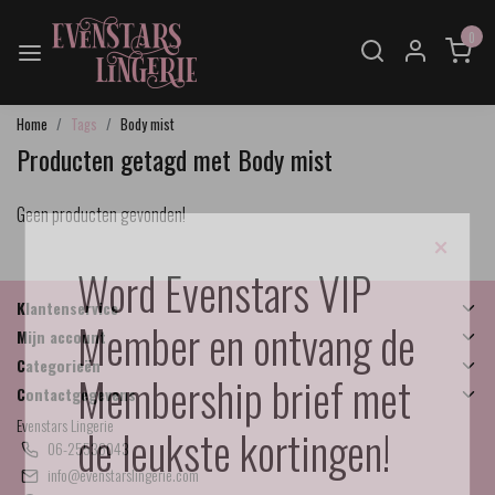
0
Home
Tags
Body mist
Producten getagd met Body mist
Geen producten gevonden!
×
Word Evenstars VIP
Klantenservice
Member en ontvang de
Mijn account
Categorieën
Membership brief met
Contactgegevens
Evenstars Lingerie
de leukste kortingen!
06-25536043
info@evenstarslingerie.com