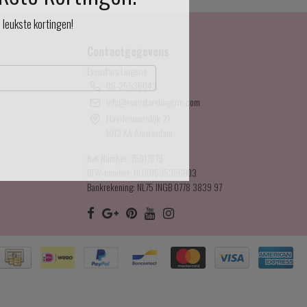
leukste kortingen!
Contactgegevens
Evenstars Lingerie
06-25536043
info@evenstarslingerie.com
Haarlemmerdijk 21
1013 KA Amsterdam
KvK Number: 75017679
BTW-number: NL001595356B03
Bankrekening: NL75 INGB 0778 3839 97