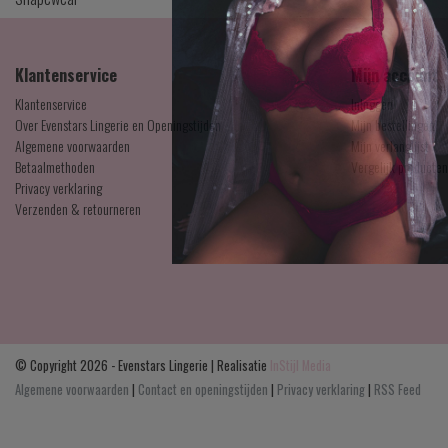
Klantenservice
Mijn account
Klantenservice
Inloggen
Over Evenstars Lingerie en Openingstijden
Mijn bestellingen
Algemene voorwaarden
Mijn verlanglijst
Betaalmethoden
Vergelijk producten
Privacy verklaring
Verzenden & retourneren
© Copyright 2026 - Evenstars Lingerie | Realisatie
InStijl Media
Algemene voorwaarden
|
Contact en openingstijden
|
Privacy verklaring
|
RSS Feed