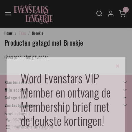
0
Home
Tags
Broekje
Producten getagd met Broekje
Geen producten gevonden!
×
Word Evenstars VIP
Klantenservice
Member en ontvang de
Mijn account
Categorieën
Membership brief met
Contactgegevens
Evenstars Lingerie
de leukste kortingen!
06-25536043
info@evenstarslingerie.com