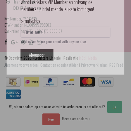
Haarlemmerdijk 21
Word Evenstars VIP Member en ontvang de
1013 KA Amsterdam
membership brief met de leukste kortingen!
KvK Number: 75017679
E-mailadres
BTW-number: NL001595356B03
Bankrekening: NL75 INGB 0778 3839 97
We'll never share your email with anyone else.
Abonneer
© Copyright 2026 - Evenstars Lingerie | Realisatie
InStijl Media
Algemene voorwaarden
|
Contact en openingstijden
|
Privacy verklaring
|
RSS Feed
Wij slaan cookies op om onze website te verbeteren. Is dat akkoord?
Ja
Meer over cookies »
Nee