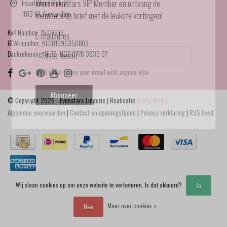
Haarlemmerdijk 21
Word Evenstars VIP Member en ontvang de
1013 KA Amsterdam
membership brief met de leukste kortingen!
KvK Number: 75017679
E-mailadres
BTW-number: NL001595356B03
Bankrekening: NL75 INGB 0778 3839 97
We'll never share your email with anyone else.
Abonneer
© Copyright 2026 - Evenstars Lingerie | Realisatie
InStijl Media
Algemene voorwaarden
|
Contact en openingstijden
|
Privacy verklaring
|
RSS Feed
Wij slaan cookies op om onze website te verbeteren. Is dat akkoord?
Ja
Meer over cookies »
Nee