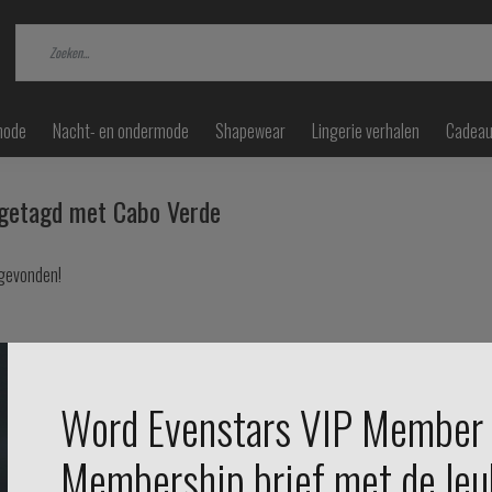
mode
Nacht- en ondermode
Shapewear
Lingerie verhalen
Cadea
getagd met Cabo Verde
gevonden!
Word Evenstars VIP Member 
Membership brief met de leu