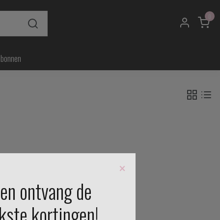
0
ubonnen
×
en ontvang de
kste kortingen!