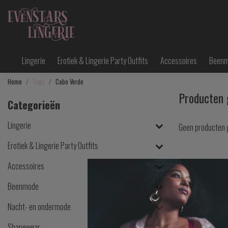
Lingerie
Erotiek & Lingerie Party Outfits
Accessoires
Been
Home
Tags
Cabo Verde
Producten 
Categorieën
Lingerie
Geen producten 
Erotiek & Lingerie Party Outfits
Accessoires
Beenmode
Nacht- en ondermode
Shapewear