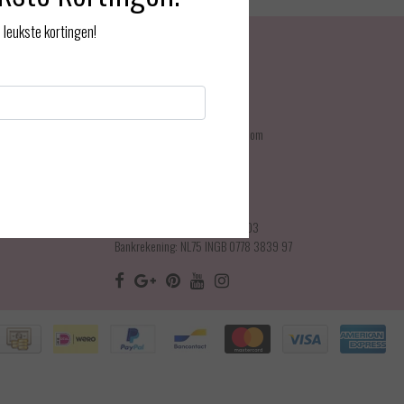
leukste kortingen!
Contactgegevens
Evenstars Lingerie
06-25536043
info@evenstarslingerie.com
Haarlemmerdijk 21
1013 KA Amsterdam
KvK Number: 75017679
BTW-number: NL001595356B03
Bankrekening: NL75 INGB 0778 3839 97