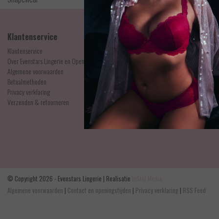
Klantenservice
Mijn account
Klantenservice
Inloggen
Over Evenstars Lingerie en Openingstijden
Mijn bestellingen
Algemene voorwaarden
Mijn verlanglijst
Betaalmethoden
Vergelijk producten
Privacy verklaring
Verzenden & retourneren
© Copyright 2026 - Evenstars Lingerie | Realisatie
InStijl Media
Algemene voorwaarden
|
Contact en openingstijden
|
Privacy verklaring
|
RSS Feed