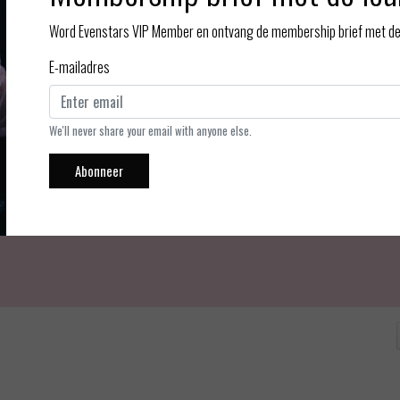
Word Evenstars VIP Member en ontvang de membership brief met de 
E-mailadres
Categorieën
Lingerie
Erotiek & Lingerie Party Outfits
Accessoires
We'll never share your email with anyone else.
Beenmode
Nacht- en ondermode
Abonneer
Shapewear