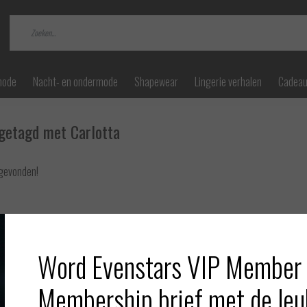
mode
Nacht- en ondermode
Shapewear
Lingerie verhalen
Cadea
getagd met Carlotta
gevonden!
Word Evenstars VIP Member 
Membership brief met de leu