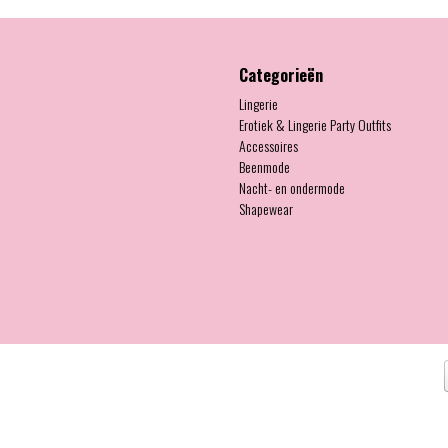
Word Evenstars VIP Member en ontvang de membership brief met de 
E-mailadres
Categorieën
Lingerie
Erotiek & Lingerie Party Outfits
Accessoires
We'll never share your email with anyone else.
Beenmode
Nacht- en ondermode
Abonneer
Shapewear