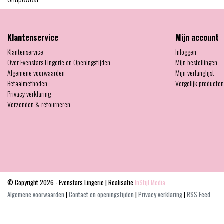
Klantenservice
Mijn account
Klantenservice
Inloggen
Over Evenstars Lingerie en Openingstijden
Mijn bestellingen
Algemene voorwaarden
Mijn verlanglijst
Betaalmethoden
Vergelijk producten
Privacy verklaring
Verzenden & retourneren
© Copyright 2026 - Evenstars Lingerie | Realisatie
InStijl Media
Algemene voorwaarden
|
Contact en openingstijden
|
Privacy verklaring
|
RSS Feed