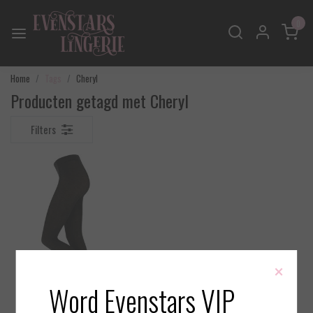
0
Home
Tags
Cheryl
Producten getagd met Cheryl
Filters
×
Word Evenstars VIP