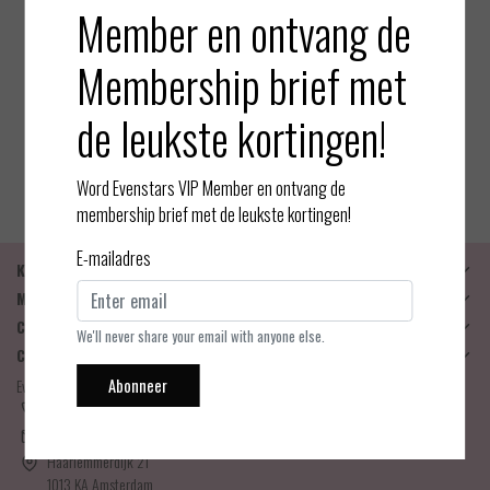
Member en ontvang de
Membership brief met
Oroblu
Cheryl - Maillot - Zwart
de leukste kortingen!
EUR 29,95
Bekijken
Word Evenstars VIP Member en ontvang de
membership brief met de leukste kortingen!
E-mailadres
Klantenservice
Mijn account
Categorieën
We'll never share your email with anyone else.
Contactgegevens
Abonneer
Evenstars Lingerie
06-25536043
info@evenstarslingerie.com
Haarlemmerdijk 21
1013 KA Amsterdam